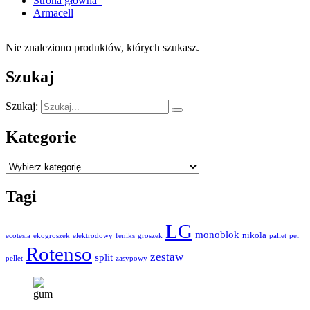
Strona główna
Armacell
Nie znaleziono produktów, których szukasz.
Szukaj
Szukaj:
Kategorie
Tagi
LG
monoblok
nikola
ecotesla
ekogroszek
elektrodowy
feniks
groszek
pallet
pel
Rotenso
zestaw
split
pellet
zasypowy