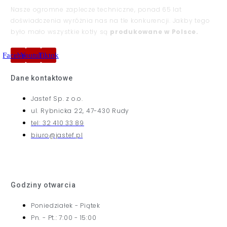
Nasze ogromne zaplecze techniczne, ponad 65 lat
doświadczenia wyróżnia nas na tle konkurencji. Jakby tego
było mało wszystkie kotły są
produkowane w Polsce.
Facebook
Youtube
Tiktok
Dane kontaktowe
Jastef Sp. z o.o.
ul. Rybnicka 22, 47-430 Rudy
tel: 32 410 33 89
biuro@jastef.pl
Godziny otwarcia
Poniedziałek - Piątek
Pn. - Pt.: 7:00 - 15:00