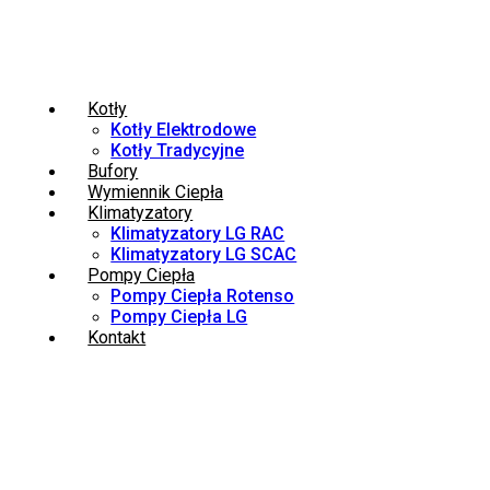
Kotły
Kotły Elektrodowe
Kotły Tradycyjne
Bufory
Wymiennik Ciepła
Klimatyzatory
Klimatyzatory LG RAC
Klimatyzatory LG SCAC
Pompy Ciepła
Pompy Ciepła Rotenso
Pompy Ciepła LG
Kontakt