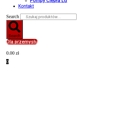
Pompy Ciepła LG
Kontakt
Search
Search
Dla przemysłu
0.00
zł
0