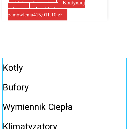
Wyświetl koszyk
Kontynuuj
zakupy
Przejdź do
zamówienia
415,011.10
zł
Kotły
Bufory
Wymiennik Ciepła
Klimatyzatory