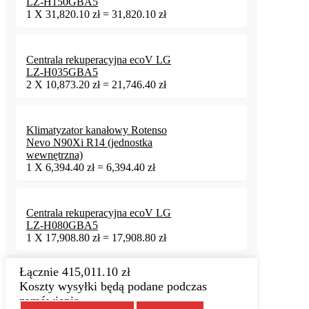
LZ-H150GBA5
1
X
31,820.10
zł
=
31,820.10
zł
Centrala rekuperacyjna ecoV LG
LZ-H035GBA5
2
X
10,873.20
zł
=
21,746.40
zł
Klimatyzator kanałowy Rotenso
Nevo N90Xi R14 (jednostka
wewnętrzna)
1
X
6,394.40
zł
=
6,394.40
zł
Centrala rekuperacyjna ecoV LG
LZ-H080GBA5
1
X
17,908.80
zł
=
17,908.80
zł
Łącznie
415,011.10
zł
Koszty wysyłki będą podane podczas
zamówienia