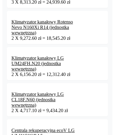
3
X
8,313.20
zł
=
24,939.60
zł
Klimatyzator kanałowy Rotenso
Nevo N160Xi R14 (jednostka
wewnętrzna)
2
X
9,272.60
zł
=
18,545.20
zł
Klimatyzator kanałowy LG
UM24FH.N20 (jednostka
wewnętrzna)
2
X
6,156.20
zł
=
12,312.40
zł
Klimatyzator kanałowy LG
CL18F.N60 (jednostka
wewnętrzna)
2
X
4,717.10
zł
=
9,434.20
zł
Centrala rekuperacyjna ecoV LG