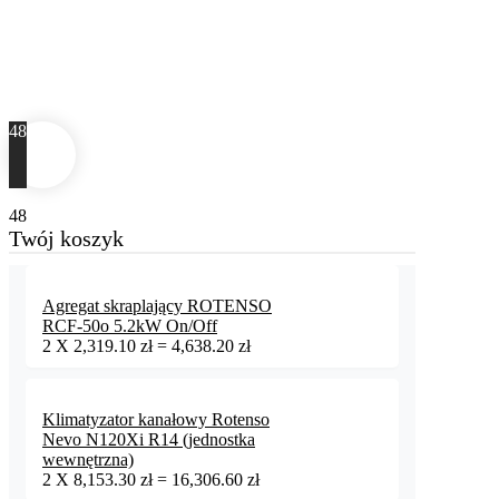
48
48
Twój koszyk
Agregat skraplający ROTENSO
RCF-50o 5.2kW On/Off
2
X
2,319.10
zł
=
4,638.20
zł
Klimatyzator kanałowy Rotenso
Nevo N120Xi R14 (jednostka
wewnętrzna)
2
X
8,153.30
zł
=
16,306.60
zł