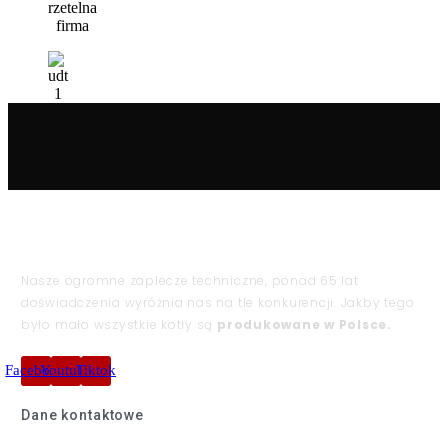
Nasze ogromne zaplecze techniczne, ponad 65 lat
doświadczenia wyróżnia nas na tle konkurencji. Jakby tego
było mało wszystkie kotły są
produkowane w Polsce.
Facebook
Youtube
Tiktok
Dane kontaktowe