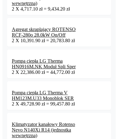
wewnętrzna)
2
X
4,717.10
zł
=
9,434.20
zł
Agregat skraplający ROTENSO
RCF-280o 28.0kW On/Off
2
X
10,391.90
zł
=
20,783.80
zł
Pompa ciepła LG Therma
HN0916M.NK Moduł Spli Sper
2
X
22,386.00
zł
=
44,772.00
zł
Pompa ciepła LG Therma V
HM123M.U33 Monoblok SER
2
X
49,728.90
zł
=
99,457.80
zł
Klimatyzator kanałowy Rotenso
Nevo N140Xi R14 (jednostka
wewnętrzna)