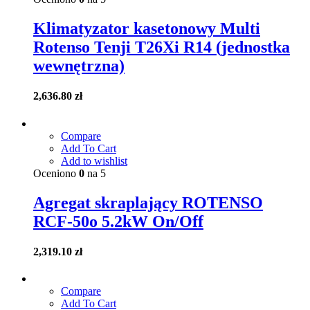
Klimatyzator kasetonowy Multi
Rotenso Tenji T26Xi R14 (jednostka
wewnętrzna)
2,636.80
zł
Compare
Add To Cart
Add to wishlist
Oceniono
0
na 5
Agregat skraplający ROTENSO
RCF-50o 5.2kW On/Off
2,319.10
zł
Compare
Add To Cart