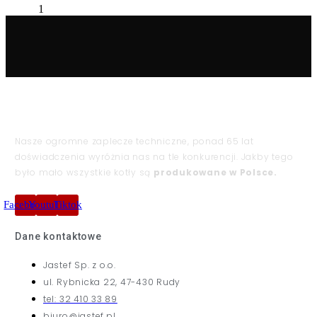
Nasze ogromne zaplecze techniczne, ponad 65 lat
doświadczenia wyróżnia nas na tle konkurencji. Jakby tego
było mało wszystkie kotły są
produkowane w Polsce.
Facebook
Youtube
Tiktok
Dane kontaktowe
Jastef Sp. z o.o.
ul. Rybnicka 22, 47-430 Rudy
tel: 32 410 33 89
biuro@jastef.pl