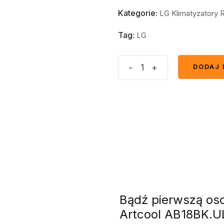
Kategorie:
LG Klimatyzatory 
Tag:
LG
-
+
DODAJ 
DODAJ 
Bądź pierwszą oso
Artcool AB18BK.U