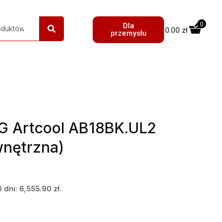
0
Dla
0.00
zł
przemysłu
LG Artcool AB18BK.UL2
wnętrzna)
0 dni:
6,555.90
zł
.