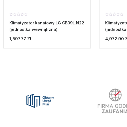
Oceniono
Oceniono
Klimatyzator kanałowy LG CB09L.N22
Klimatyza
0
0
na
na
(jednostka wewnętrzna)
(jednostka
5
5
1,597.77
Zł
4,972.90
Z