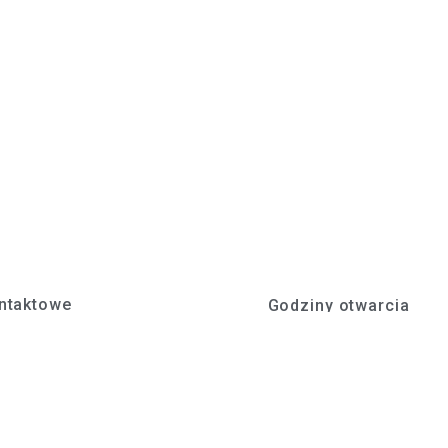
ntaktowe
Godziny otwarcia
. z o.o.
Poniedziałek - Piątek
icka 22, 47-430 Rudy
Pn. - Pt.: 7:00 - 15:00
10 33 89
Dane firmy
stef.pl