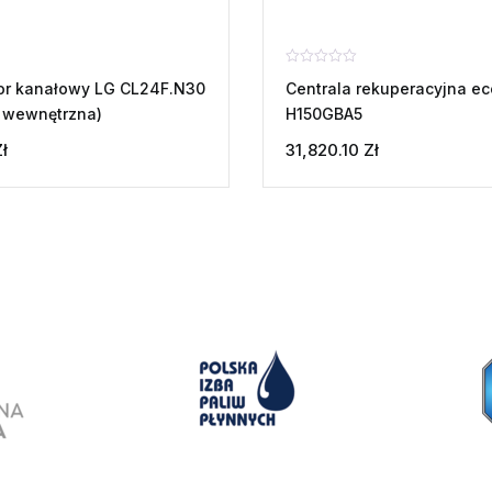
Oceniono
tor kanałowy LG CL24F.N30
Centrala rekuperacyjna ec
0
na
 wewnętrzna)
H150GBA5
5
ł
31,820.10
Zł