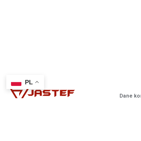
PL
Dane ko
Jastef Sp
ul. Rybn
Nasze ogromne zaplecze techniczne,
tel: 32 4
ponad 65 lat doświadczenia wyróżnia
biuro@ja
nas na tle konkurencji. Jakby tego było
mało wszystkie kotły są
produkowane