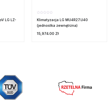
Oceniono
oV LG LZ-
Klimatyzacja LG MU4R27.U40
0
na
(jednostka zewnętrzna)
5
15,974.00
Zł