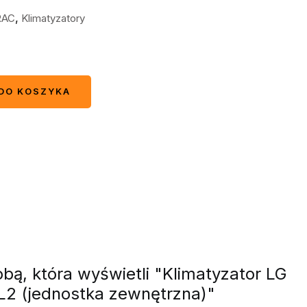
,
RAC
Klimatyzatory
DO KOSZYKA
DO KOSZYKA
bą, która wyświetli "Klimatyzator LG
L2 (jednostka zewnętrzna)"