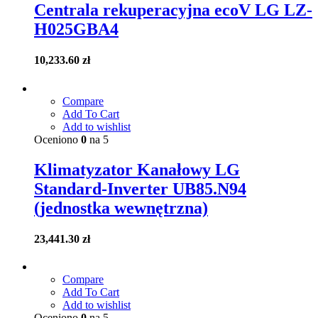
Centrala rekuperacyjna ecoV LG LZ-
H025GBA4
10,233.60
zł
Compare
Add To Cart
Add to wishlist
Oceniono
0
na 5
Klimatyzator Kanałowy LG
Standard-Inverter UB85.N94
(jednostka wewnętrzna)
23,441.30
zł
Compare
Add To Cart
Add to wishlist
Oceniono
0
na 5