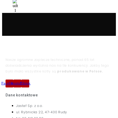
Nasze ogromne zaplecze techniczne, ponad 65 lat
doświadczenia wyróżnia nas na tle konkurencji. Jakby tego
było mało wszystkie kotły są
produkowane w Polsce.
Facebook
Youtube
Tiktok
Dane kontaktowe
Jastef Sp. z o.o.
ul. Rybnicka 22, 47-430 Rudy