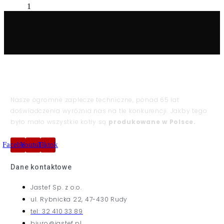
Nasze ogromne zaplecze techniczne, ponad 65 lat
doświadczenia wyróżnia nas na tle konkurencji. Jakby tego
było mało wszystkie kotły są
produkowane w Polsce.
Facebook
Youtube
Tiktok
Dane kontaktowe
Jastef Sp. z o.o.
ul. Rybnicka 22, 47-430 Rudy
tel: 32 410 33 89
biuro@jastef.pl