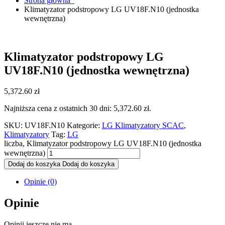
Strona główna
Klimatyzator podstropowy LG UV18F.N10 (jednostka
wewnętrzna)
Klimatyzator podstropowy LG
UV18F.N10 (jednostka wewnętrzna)
5,372.60
zł
Najniższa cena z ostatnich 30 dni:
5,372.60
zł
.
SKU:
UV18F.N10
Kategorie:
LG Klimatyzatory SCAC
,
Klimatyzatory
Tag:
LG
liczba, Klimatyzator podstropowy LG UV18F.N10 (jednostka
wewnętrzna)
Dodaj do koszyka
Dodaj do koszyka
Opinie (0)
Opinie
Opinii jeszcze nie ma.