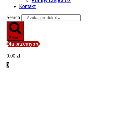
Pompy Ciepła LG
Kontakt
Search
Search
Dla przemysłu
0.00
zł
0