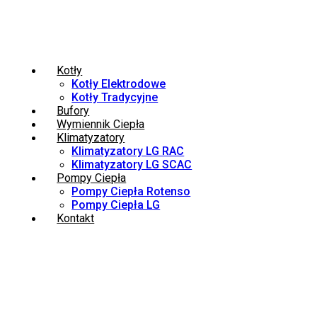
Kotły
Kotły Elektrodowe
Kotły Tradycyjne
Bufory
Wymiennik Ciepła
Klimatyzatory
Klimatyzatory LG RAC
Klimatyzatory LG SCAC
Pompy Ciepła
Pompy Ciepła Rotenso
Pompy Ciepła LG
Kontakt