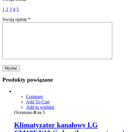
1
2
3
4
5
Swoją opinię
*
Produkty powiązane
Compare
Add To Cart
Add to wishlist
Oceniono
0
na 5
Klimatyzator kanałowy LG