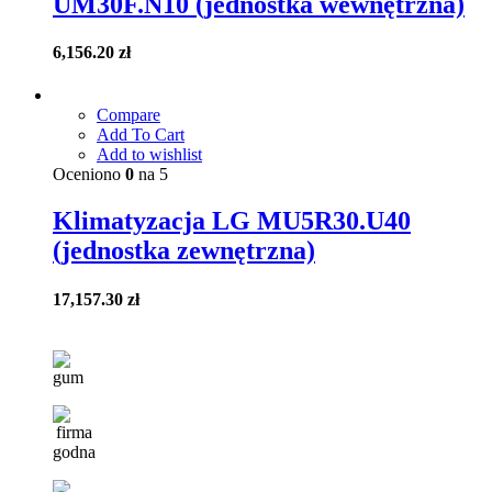
UM30F.N10 (jednostka wewnętrzna)
6,156.20
zł
Compare
Add To Cart
Add to wishlist
Oceniono
0
na 5
Klimatyzacja LG MU5R30.U40
(jednostka zewnętrzna)
17,157.30
zł