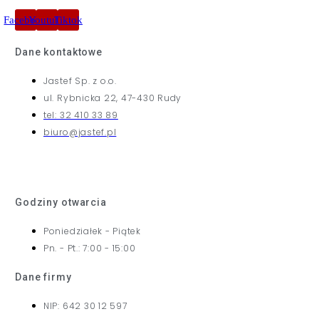
Facebook
Youtube
Tiktok
Dane kontaktowe
Jastef Sp. z o.o.
ul. Rybnicka 22, 47-430 Rudy
tel: 32 410 33 89
biuro@jastef.pl
Godziny otwarcia
Poniedziałek - Piątek
Pn. - Pt.: 7:00 - 15:00
Dane firmy
NIP: 642 30 12 597