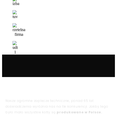
Nasze ogromne zaplecze techniczne, ponad 65 lat
doświadczenia wyróżnia nas na tle konkurencji. Jakby tego
było mało wszystkie kotły są
produkowane w Polsce.