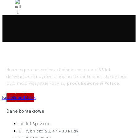
Nasze ogromne zaplecze techniczne, ponad 65 lat
doświadczenia wyróżnia nas na tle konkurencji. Jakby tego
było mało wszystkie kotły są
produkowane w Polsce.
Facebook
Youtube
Tiktok
Dane kontaktowe
Jastef Sp. z o.o.
ul. Rybnicka 22, 47-430 Rudy