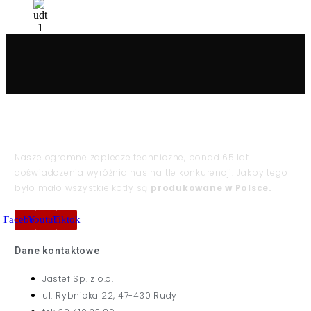
Nasze ogromne zaplecze techniczne, ponad 65 lat
doświadczenia wyróżnia nas na tle konkurencji. Jakby tego
było mało wszystkie kotły są
produkowane w Polsce.
Facebook
Youtube
Tiktok
Dane kontaktowe
Jastef Sp. z o.o.
ul. Rybnicka 22, 47-430 Rudy