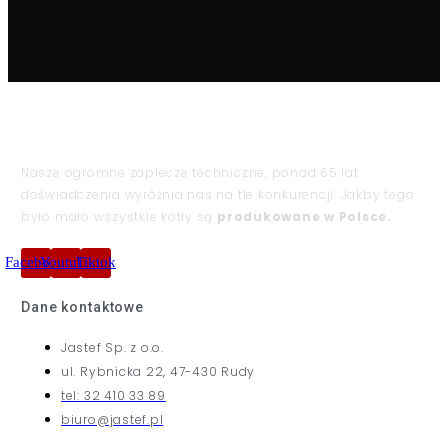
Nasze ogromne zaplecze techniczne, ponad 65 lat
doświadczenia wyróżnia nas na tle konkurencji. Jakby tego
było mało wszystkie kotły są
produkowane w Polsce.
Facebook
Youtube
Tiktok
Dane kontaktowe
Jastef Sp. z o.o.
ul. Rybnicka 22, 47-430 Rudy
tel: 32 410 33 89
biuro@jastef.pl