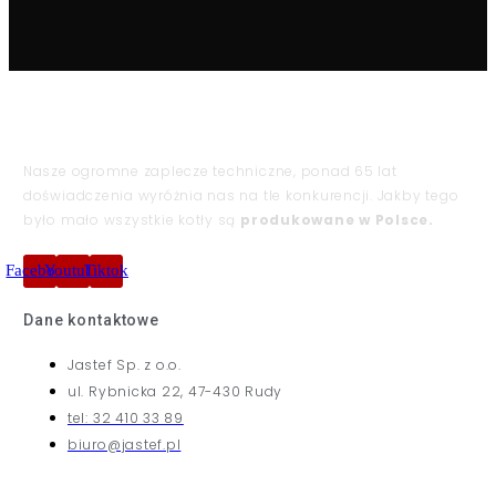
Nasze ogromne zaplecze techniczne, ponad 65 lat
doświadczenia wyróżnia nas na tle konkurencji. Jakby tego
było mało wszystkie kotły są
produkowane w Polsce.
Facebook
Youtube
Tiktok
Dane kontaktowe
Jastef Sp. z o.o.
ul. Rybnicka 22, 47-430 Rudy
tel: 32 410 33 89
biuro@jastef.pl