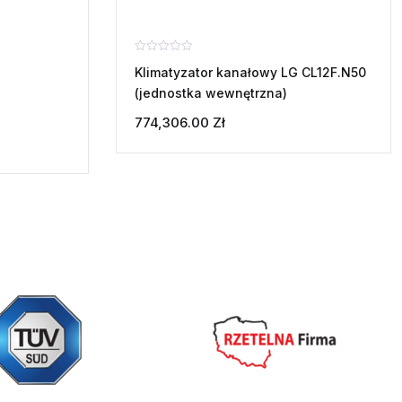
Oceniono
Klimatyzator kanałowy LG CL12F.N50
0
na
(jednostka wewnętrzna)
5
774,306.00
Zł