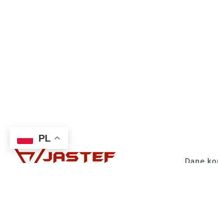
PL
Dane ko
Jastef Sp
ul. Rybn
Nasze ogromne zaplecze techniczne,
tel: 32 4
ponad 65 lat doświadczenia wyróżnia
biuro@ja