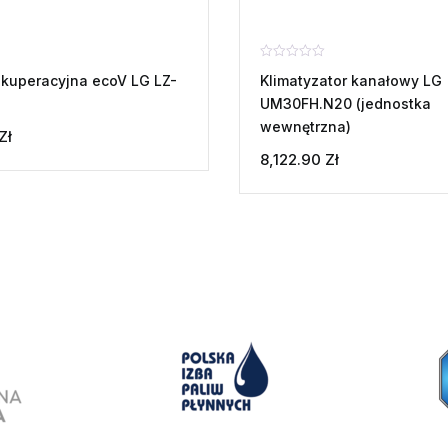
Oceniono
ekuperacyjna ecoV LG LZ-
Klimatyzator kanałowy LG
0
na
UM30FH.N20 (jednostka
5
wewnętrzna)
Zł
8,122.90
Zł