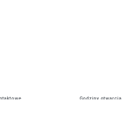
ntaktowe
Godziny otwarcia
. z o.o.
Poniedziałek - Piątek
icka 22, 47-430 Rudy
Pn. - Pt.: 7:00 - 15:00
10 33 89
Dane firmy
stef.pl