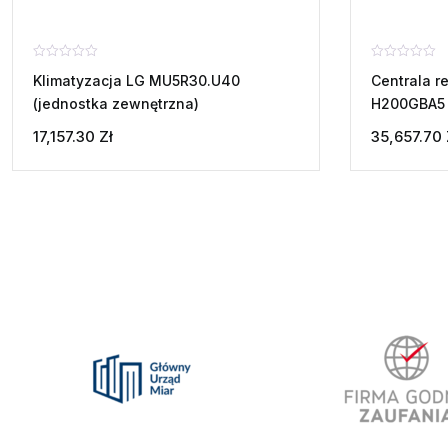
Oceniono
Oceniono
Klimatyzacja LG MU5R30.U40
Centrala r
0
0
na
na
(jednostka zewnętrzna)
H200GBA5
5
5
17,157.30
Zł
35,657.70