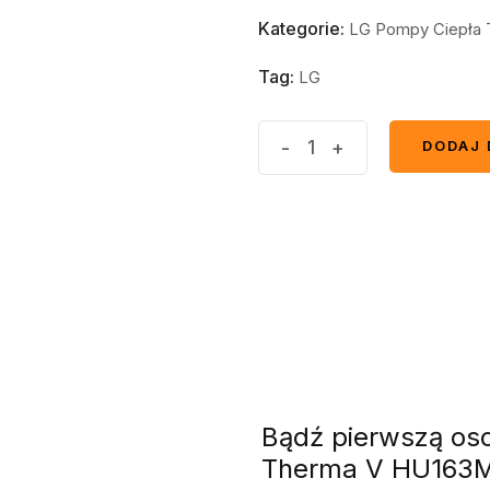
Kategorie:
LG Pompy Ciepła 
Tag:
LG
-
+
DODAJ 
DODAJ 
Bądź pierwszą oso
Therma V HU163MA