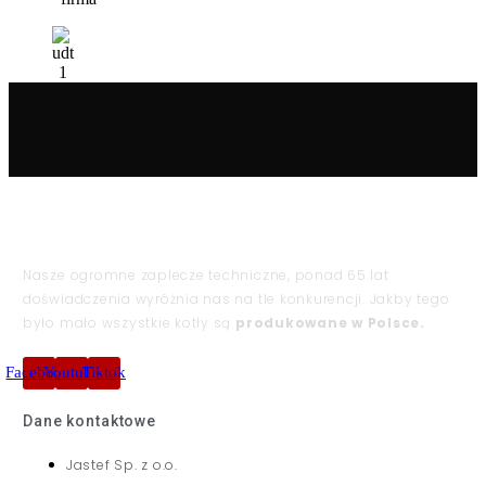
Nasze ogromne zaplecze techniczne, ponad 65 lat
doświadczenia wyróżnia nas na tle konkurencji. Jakby tego
było mało wszystkie kotły są
produkowane w Polsce.
Facebook
Youtube
Tiktok
Dane kontaktowe
Jastef Sp. z o.o.