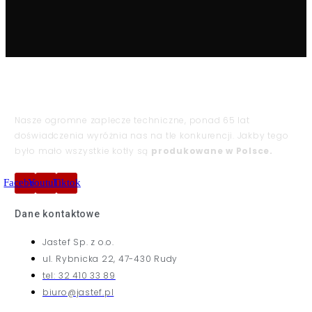
Nasze ogromne zaplecze techniczne, ponad 65 lat
doświadczenia wyróżnia nas na tle konkurencji. Jakby tego
było mało wszystkie kotły są
produkowane w Polsce.
Facebook
Youtube
Tiktok
Dane kontaktowe
Jastef Sp. z o.o.
ul. Rybnicka 22, 47-430 Rudy
tel: 32 410 33 89
biuro@jastef.pl