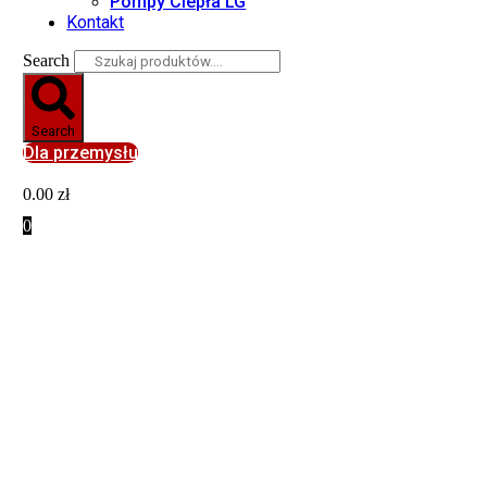
Pompy Ciepła LG
Kontakt
Search
Search
Dla przemysłu
0.00
zł
0