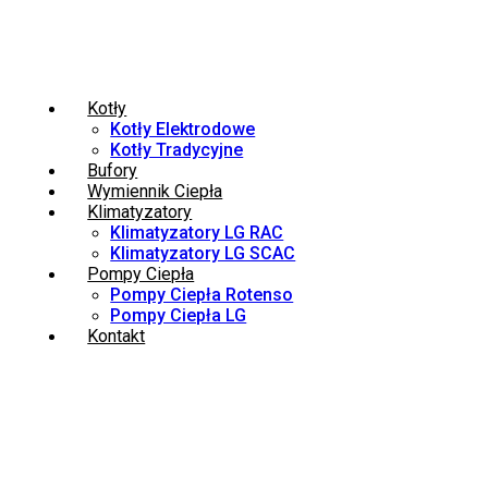
Kotły
Kotły Elektrodowe
Kotły Tradycyjne
Bufory
Wymiennik Ciepła
Klimatyzatory
Klimatyzatory LG RAC
Klimatyzatory LG SCAC
Pompy Ciepła
Pompy Ciepła Rotenso
Pompy Ciepła LG
Kontakt