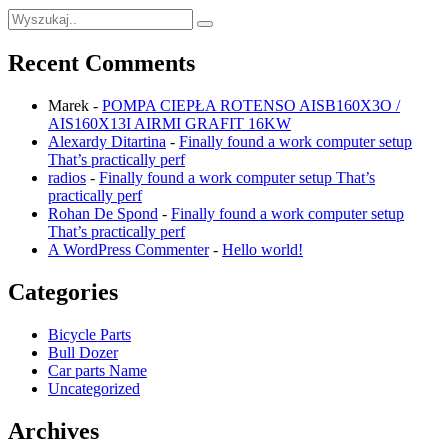
Recent Comments
Marek
-
POMPA CIEPŁA ROTENSO AISB160X3O /
AIS160X13I AIRMI GRAFIT 16KW
Alexardy Ditartina
-
Finally found a work computer setup
That’s practically perf
radios
-
Finally found a work computer setup That’s
practically perf
Rohan De Spond
-
Finally found a work computer setup
That’s practically perf
A WordPress Commenter
-
Hello world!
Categories
Bicycle Parts
Bull Dozer
Car parts Name
Uncategorized
Archives