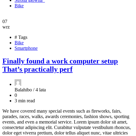
Strona główna
Bike
07
wrz
# Tags
Bike
Smartphone
Finally found a work computer setup
That’s practically perf
Balahibo /
4 lata
0
3 min read
We have covered many special events such as fireworks, fairs,
parades, races, walks, awards ceremonies, fashion shows, sporting
events, and even a memorial service. Lorem ipsum dolor sit amet,
consectetur adipiscing elit. Curabitur vulputate vestibulum rhoncus,
dolor eget viverra pretium, dolor tellus aliquet nunc, vitae ultricies