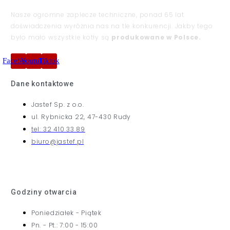
Nasze ogromne zaplecze techniczne, ponad 65 lat
doświadczenia wyróżnia nas na tle konkurencji. Jakby tego
było mało wszystkie kotły są
produkowane w Polsce.
Facebook
Youtube
Tiktok
Dane kontaktowe
Jastef Sp. z o.o.
ul. Rybnicka 22, 47-430 Rudy
tel: 32 410 33 89
biuro@jastef.pl
Godziny otwarcia
Poniedziałek - Piątek
Pn. - Pt.: 7:00 - 15:00