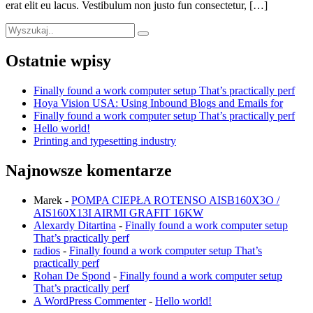
erat elit eu lacus. Vestibulum non justo fun consectetur, […]
Ostatnie wpisy
Finally found a work computer setup That’s practically perf
Hoya Vision USA: Using Inbound Blogs and Emails for
Finally found a work computer setup That’s practically perf
Hello world!
Printing and typesetting industry
Najnowsze komentarze
Marek
-
POMPA CIEPŁA ROTENSO AISB160X3O /
AIS160X13I AIRMI GRAFIT 16KW
Alexardy Ditartina
-
Finally found a work computer setup
That’s practically perf
radios
-
Finally found a work computer setup That’s
practically perf
Rohan De Spond
-
Finally found a work computer setup
That’s practically perf
A WordPress Commenter
-
Hello world!